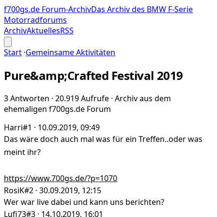
f700gs.de Forum-Archiv
Das Archiv des BMW F-Serie
Motorradforums
Archiv
Aktuelles
RSS
Start
·
Gemeinsame Aktivitäten
Pure&amp;Crafted Festival 2019
3 Antworten · 20.919 Aufrufe · Archiv aus dem
ehemaligen f700gs.de Forum
Harri
#1 · 10.09.2019, 09:49
Das wäre doch auch mal was für ein Treffen..oder was
meint ihr?
https://www.700gs.de/?p=1070
RosiK
#2 · 30.09.2019, 12:15
Wer war live dabei und kann uns berichten?
Lufi73
#3 · 14.10.2019, 16:01