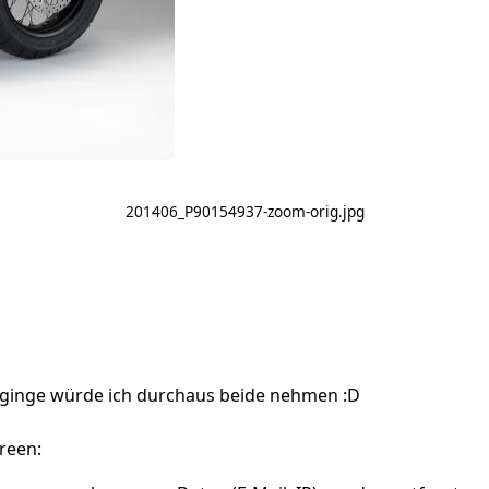
201406_P90154937-zoom-orig.jpg
 ginge würde ich durchaus beide nehmen :D
green: