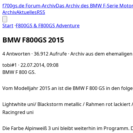
f700gs.de Forum-Archiv
Das Archiv des BMW F-Serie Mot
Archiv
Aktuelles
RSS
Start
·
F800GS & F800GS Adventure
BMW F800GS 2015
4 Antworten · 36.912 Aufrufe · Archiv aus dem ehemalige
tobi
#1 · 22.07.2014, 09:08
BMW F 800 GS.
Vom Modelljahr 2015 an ist die BMW F 800 GS in den folg
Lightwhite uni/ Blackstorm metallic / Rahmen rot lackiert /
Racingred uni
Die Farbe Alpinweiß 3 uni bleibt weiterhin im Programm. 