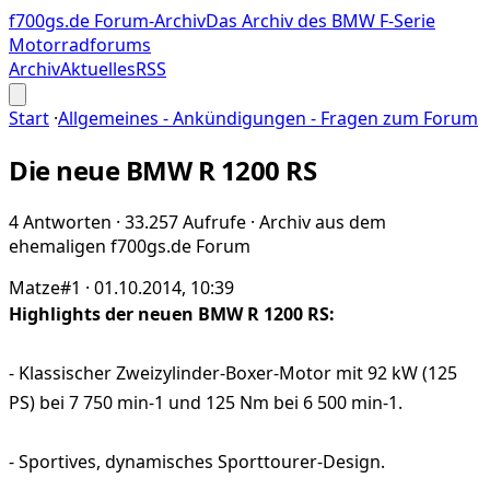
f700gs.de Forum-Archiv
Das Archiv des BMW F-Serie
Motorradforums
Archiv
Aktuelles
RSS
Start
·
Allgemeines - Ankündigungen - Fragen zum Forum
Die neue BMW R 1200 RS
4 Antworten · 33.257 Aufrufe · Archiv aus dem
ehemaligen f700gs.de Forum
Matze
#1 · 01.10.2014, 10:39
Highlights der neuen BMW R 1200 RS:
- Klassischer Zweizylinder-Boxer-Motor mit 92 kW (125
PS) bei 7 750 min‑1 und 125 Nm bei 6 500 min‑1.
- Sportives, dynamisches Sporttourer-Design.